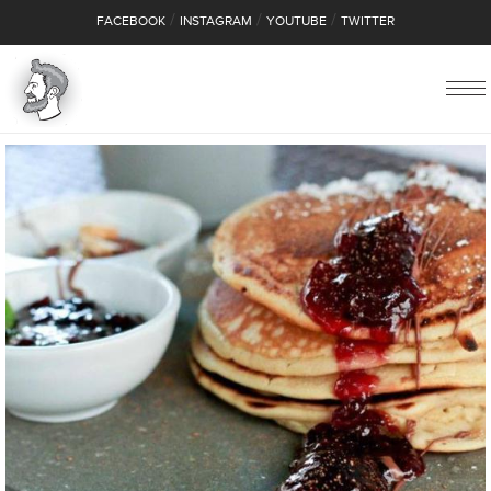
/
/
/
FACEBOOK
INSTAGRAM
YOUTUBE
TWITTER