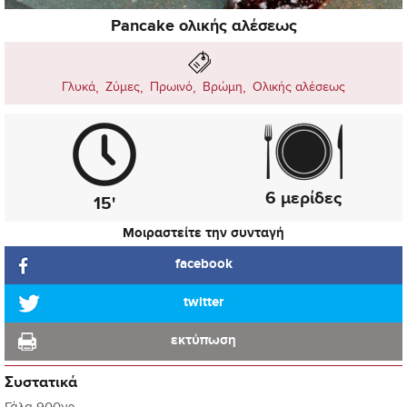
Pancake ολικής αλέσεως
,
,
,
,
Γλυκά
Ζύμες
Πρωινό
Βρώμη
Ολικής αλέσεως
6 μερίδες
15'
Μοιραστείτε την συνταγή
facebook
twitter
εκτύπωση
Συστατικά