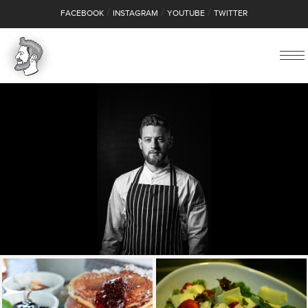
/
/
/
FACEBOOK
INSTAGRAM
YOUTUBE
TWITTER