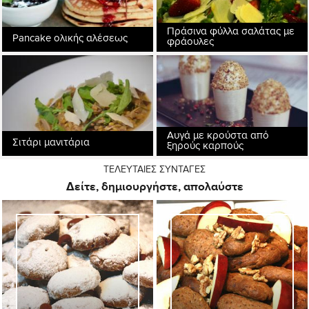
Πράσινα φύλλα σαλάτας με
Pancake ολικής αλέσεως
φράουλες
Αυγά με κρούστα από
Σιτάρι μανιτάρια
ξηρούς καρπούς
ΤΕΛΕΥΤΑΙΕΣ ΣΥΝΤΑΓΕΣ
Δείτε, δημιουργήστε, απολαύστε