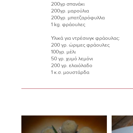
200γρ σπανάκι
200γρ. μαρούλια
200γρ. μπατζαρόφυλλα
1 kg. φράουλες
Υλικά για ντρέσινγκ φράουλας:
200 γρ. ώριμες φράουλες
100γρ. μέλι
50 γρ. χυμό λεμόνι
200 γρ. ελαιόλαδο
1 κ.σ. μουστάρδα